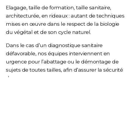
Elagage, taille de formation, taille sanitaire,
architecturée, en rideaux : autant de techniques
mises en œuvre dans le respect de la biologie
du végétal et de son cycle naturel.
Dans le cas d’un diagnostique sanitaire
défavorable, nos équipes interviennent en
urgence pour l’abattage ou le démontage de
sujets de toutes tailles, afin d’assurer la sécurité
des usagers.
Notre qualification Qualipaysage E141 témoigne
de nos capacités à intervenir en sécurité, pour
nos collaborateurs et pour les riverains, quels
que soit la complexité du site et ses accès.