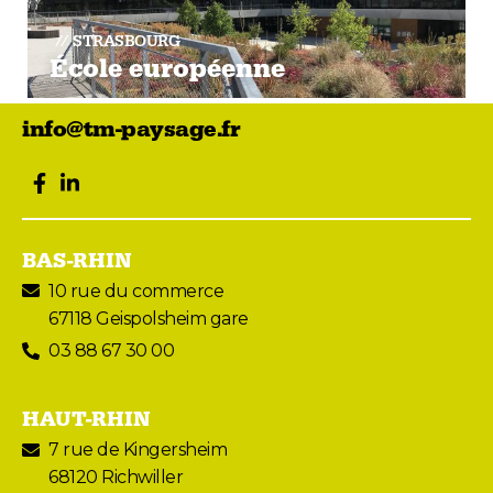
STRASBOURG
École européenne
info@tm-paysage.fr
facebook
LinkedIn
BAS-RHIN
10 rue du commerce
67118 Geispolsheim gare
03 88 67 30 00
HAUT-RHIN
7 rue de Kingersheim
68120 Richwiller