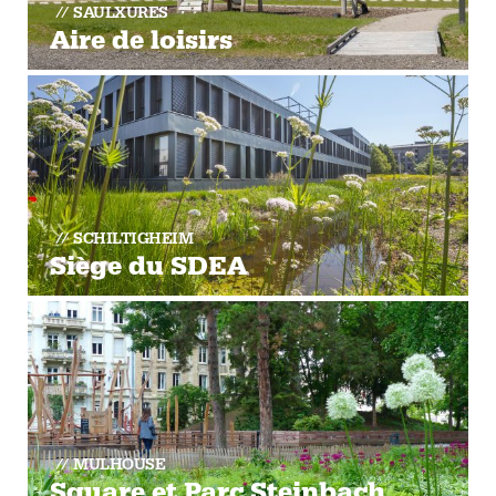
SAULXURES
Aire de loisirs
SCHILTIGHEIM
Siège du SDEA
MULHOUSE
Square et Parc Steinbach