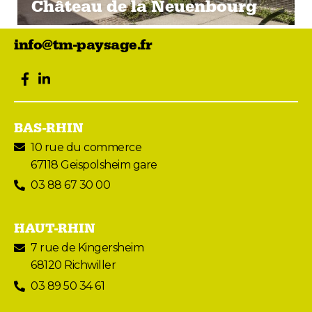
Château de la Neuenbourg
info@tm-paysage.fr
facebook
LinkedIn
BAS-RHIN
10 rue du commerce
67118 Geispolsheim gare
03 88 67 30 00
HAUT-RHIN
7 rue de Kingersheim
68120 Richwiller
03 89 50 34 61