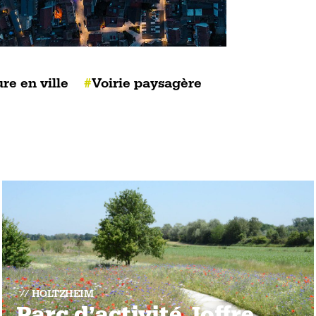
re en ville
Voirie paysagère
HOLTZHEIM
Parc d’activité Joffre