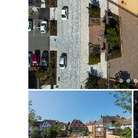
Slide précédente
Slide 1
Slid
S