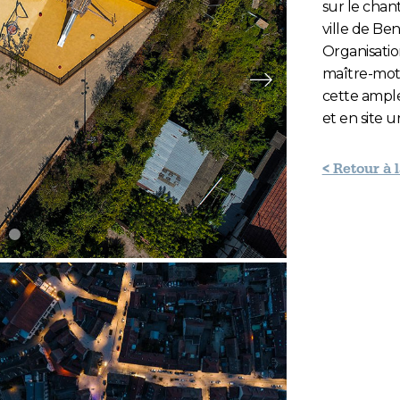
sur le chan
ville de Ben
Organisation
maître-mots
Slide suivante
cette ample
et en site 
< Retour à 
e 2
lide 3
Slide 4