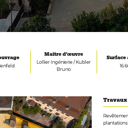
Maître d'œuvre
'ouvrage
Surface
Lollier Ingénierie / Kubler
Benfeld
16 
Bruno
Travaux 
Revêtements 
plantations 