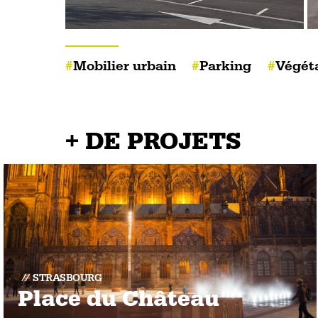
Mobilier urbain
Parking
Végéta
+ DE PROJETS
STRASBOURG
Place du Château