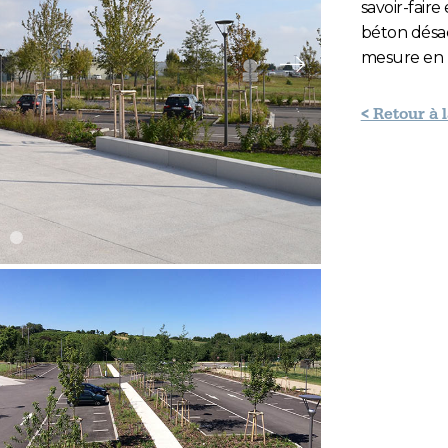
savoir-faire
béton désac
mesure en b
Slide suivante
< Retour à 
e 2
lide 3
Slide 4