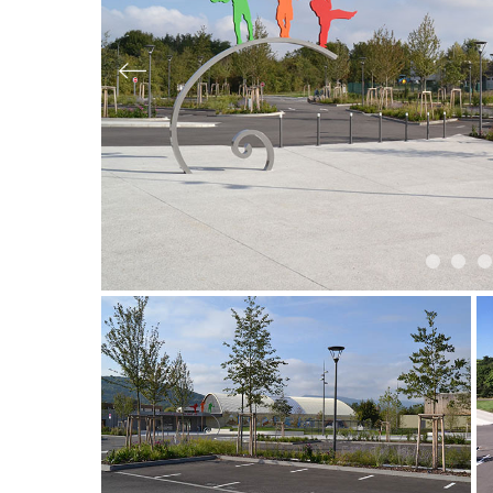
Slide précédente
Slide 1
Slid
S