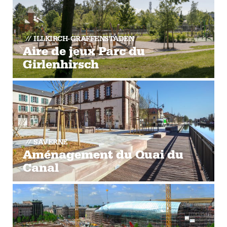
ILLKIRCH-GRAFFENSTADEN
Aire de jeux Parc du
Girlenhirsch
SAVERNE
Aménagement du Quai du
Canal