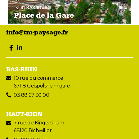
STRASBOURG
Place de la Gare
info@tm-paysage.fr
facebook
LinkedIn
BAS-RHIN
10 rue du commerce
67118 Geispolsheim gare
03 88 67 30 00
HAUT-RHIN
7 rue de Kingersheim
68120 Richwiller