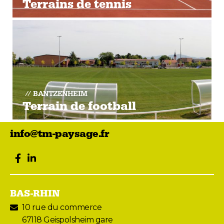
Terrains de tennis
BANTZENHEIM
Terrain de football
info@tm-paysage.fr
facebook
LinkedIn
BAS-RHIN
10 rue du commerce
67118 Geispolsheim gare