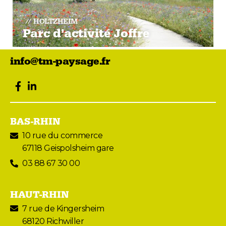
HOLTZHEIM
Parc d’activité Joffre
info@tm-paysage.fr
facebook
LinkedIn
BAS-RHIN
10 rue du commerce
67118 Geispolsheim gare
03 88 67 30 00
HAUT-RHIN
7 rue de Kingersheim
68120 Richwiller