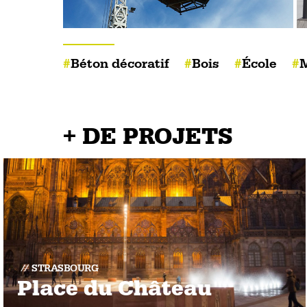
Béton décoratif
Bois
École
M
+ DE PROJETS
STRASBOURG
Place du Château