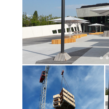
Slide précédente
Slid
S