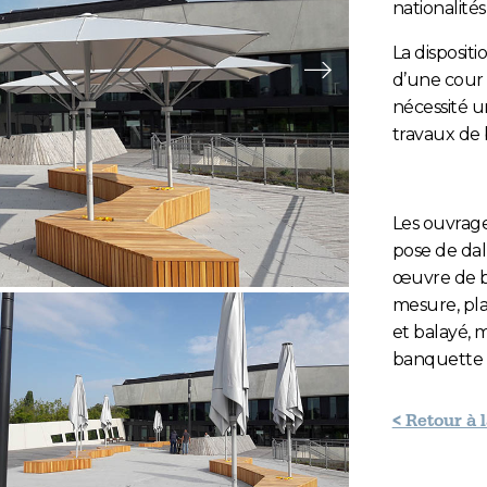
nationalités
La dispositi
Slide suivante
d’une cour 
nécessité u
travaux de 
Les ouvrage
pose de dall
e 1
lide 2
œuvre de ba
mesure, pla
et balayé, 
banquette bo
< Retour à 