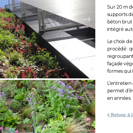
Sur 20 m de
supports de
Slide suivante
béton brut 
intégré aut
Le choix de
procédé : q
regroupant 
façade végé
formes qui i
1
ide 2
Slide 3
L’entretien
permet d’év
en années.
< Retour à 