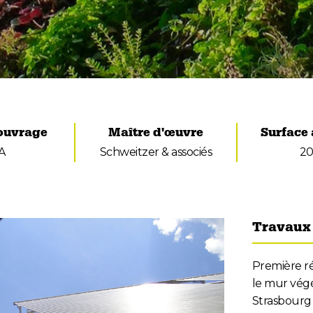
'ouvrage
Maître d'œuvre
Surface
A
Schweitzer & associés
2
Travaux 
Première ré
le mur végé
Strasbourg 