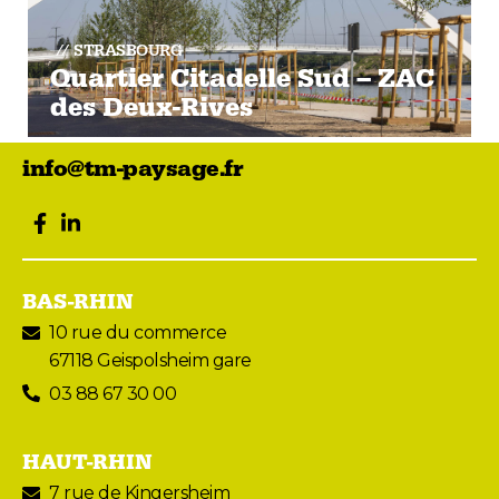
STRASBOURG
Quartier Citadelle Sud – ZAC
des Deux-Rives
info@tm-paysage.fr
facebook
LinkedIn
BAS-RHIN
10 rue du commerce
67118 Geispolsheim gare
03 88 67 30 00
HAUT-RHIN
7 rue de Kingersheim