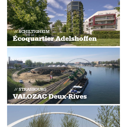
SCHILTIGHEIM
Écoquartier Adelshoffen
STRASBOURG
VALOZAC Deux-Rives