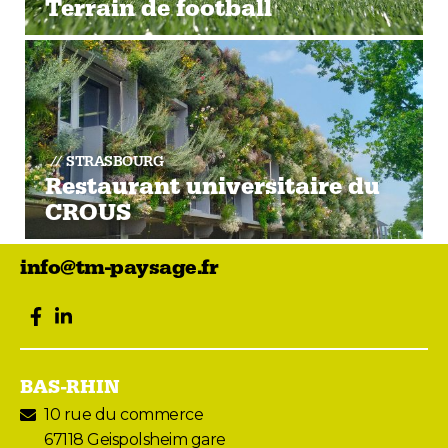
Terrain de football
STRASBOURG
Restaurant universitaire du
CROUS
info@tm-paysage.fr
facebook
LinkedIn
BAS-RHIN
10 rue du commerce
67118 Geispolsheim gare