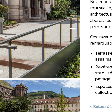
Neuenbourg
touristique,
architectur
abords. Les
permis aux r
Slide suivante
Ces travaux
remarquable
Terrasse
assainis
Revêtem
stabilis
1
ide 2
Slide 3
pavage e
Espaces 
collectio
< Retour à 