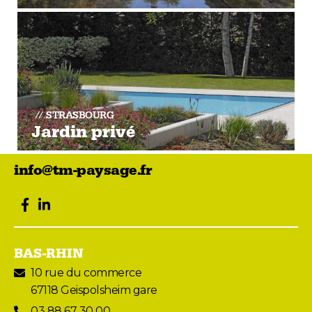
STRASBOURG
Jardin privé
info@tm-paysage.fr
facebook
LinkedIn
BAS-RHIN
10 rue du commerce
67118 Geispolsheim gare
03 88 67 30 00