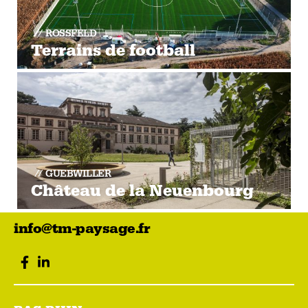
ROSSFELD
Terrains de football
GUEBWILLER
Château de la Neuenbourg
info@tm-paysage.fr
facebook
LinkedIn