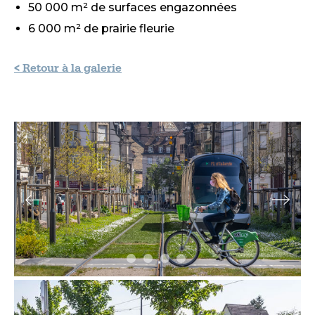
50 000 m² de surfaces engazonnées
6 000 m² de prairie fleurie
< Retour à la galerie
Slide précédente
Slide s
Slide 1
Slide 2
Slide 3
Slide 4