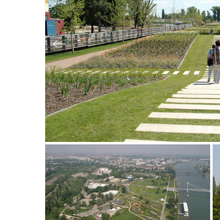
Slide précédente
Slide 1
Slide 
Sl