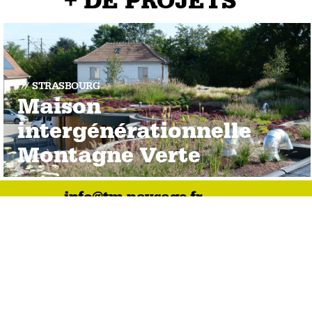
+ DE PROJETS
STRASBOURG
Maison
intergénérationnelle
Montagne Verte
info@tm-paysage.fr
BAS-RHIN
HAUT-
10 rue du commerce
7 rue
67118 Geispolsheim gare
68120
03 88 67 30 00
03 89