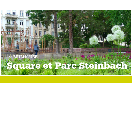
MULHOUSE
Square et Parc Steinbach
RHIN
 de Kingersheim
 Richwiller
 50 34 61