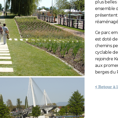
plus belles 
ensemble d’
présentent 
réaménagé
Slide suivante
Ce parc emb
est doté de
chemins per
cyclable de
rejoindre K
aux promen
2
ide 3
Slide 4
Slide 5
berges du 
< Retour à 